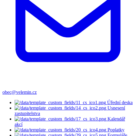
obec@velemin.cz
Úřední deska
Usnesení
zastupitelstva
Kalendář
akcí
Poplatky
Formuláře