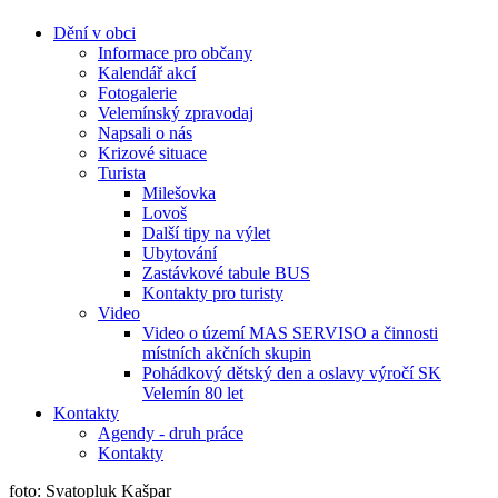
Dění v obci
Informace pro občany
Kalendář akcí
Fotogalerie
Velemínský zpravodaj
Napsali o nás
Krizové situace
Turista
Milešovka
Lovoš
Další tipy na výlet
Ubytování
Zastávkové tabule BUS
Kontakty pro turisty
Video
Video o území MAS SERVISO a činnosti
místních akčních skupin
Pohádkový dětský den a oslavy výročí SK
Velemín 80 let
Kontakty
Agendy - druh práce
Kontakty
foto: Svatopluk Kašpar