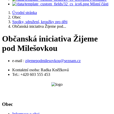
Místní části
Úvodní stránka
Obec
Spolky, sdružení, kroužky pro děti
Občanská iniciativa Žijeme pod...
Občanská iniciativa Žijeme
pod Milešovkou
e-mail :
zijemepodmilesovkou@seznam.cz
Kontaktní osoba: Radka Kněžková
Tel.: +420 603 555 453
Obec
Informace o obci