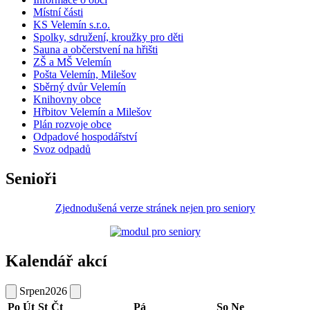
Místní části
KS Velemín s.r.o.
Spolky, sdružení, kroužky pro děti
Sauna a občerstvení na hřišti
ZŠ a MŠ Velemín
Pošta Velemín, Milešov
Sběrný dvůr Velemín
Knihovny obce
Hřbitov Velemín a Milešov
Plán rozvoje obce
Odpadové hospodářství
Svoz odpadů
Senioři
Zjednodušená verze stránek nejen pro seniory
Kalendář akcí
Srpen
2026
Po
Út
St
Čt
Pá
So
Ne