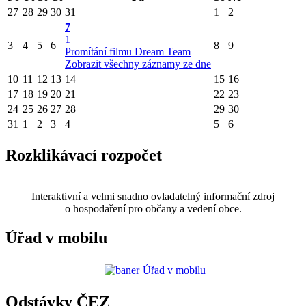
27
28
29
30
31
1
2
7
1
3
4
5
6
8
9
Promítání filmu Dream Team
Zobrazit všechny záznamy ze dne
10
11
12
13
14
15
16
17
18
19
20
21
22
23
24
25
26
27
28
29
30
31
1
2
3
4
5
6
Rozklikávací rozpočet
Interaktivní a velmi snadno ovladatelný informační zdroj
o hospodaření pro občany a vedení obce.
Úřad v mobilu
Úřad v mobilu
Odstávky ČEZ