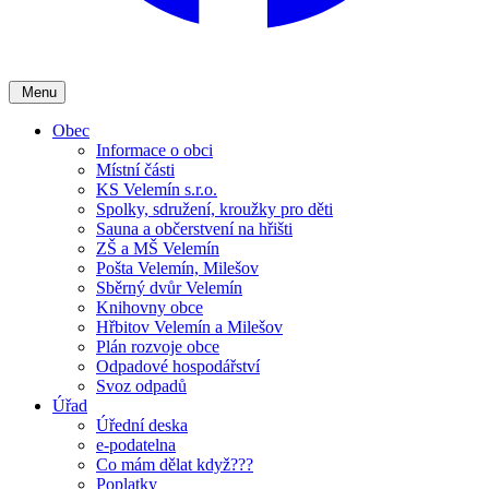
Menu
Obec
Informace o obci
Místní části
KS Velemín s.r.o.
Spolky, sdružení, kroužky pro děti
Sauna a občerstvení na hřišti
ZŠ a MŠ Velemín
Pošta Velemín, Milešov
Sběrný dvůr Velemín
Knihovny obce
Hřbitov Velemín a Milešov
Plán rozvoje obce
Odpadové hospodářství
Svoz odpadů
Úřad
Úřední deska
e-podatelna
Co mám dělat když???
Poplatky