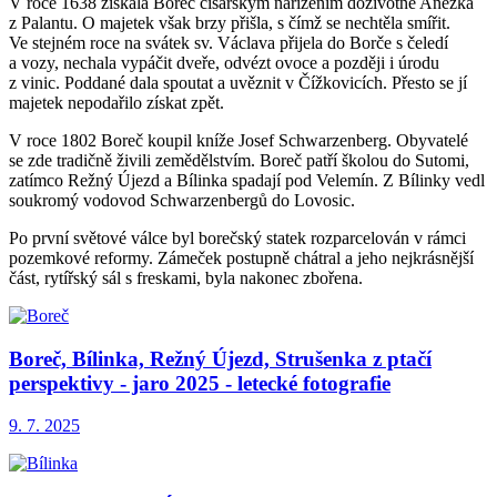
V roce 1638 získala Boreč císařským nařízením doživotně Anežka
z Palantu. O majetek však brzy přišla, s čímž se nechtěla smířit.
Ve stejném roce na svátek sv. Václava přijela do Borče s čeledí
a vozy, nechala vypáčit dveře, odvézt ovoce a později i úrodu
z vinic. Poddané dala spoutat a uvěznit v Čížkovicích. Přesto se jí
majetek nepodařilo získat zpět.
V roce 1802 Boreč koupil kníže Josef Schwarzenberg. Obyvatelé
se zde tradičně živili zemědělstvím. Boreč patří školou do Sutomi,
zatímco Režný Újezd a Bílinka spadají pod Velemín. Z Bílinky vedl
soukromý vodovod Schwarzenbergů do Lovosic.
Po první světové válce byl borečský statek rozparcelován v rámci
pozemkové reformy. Zámeček postupně chátral a jeho nejkrásnější
část, rytířský sál s freskami, byla nakonec zbořena.
Boreč, Bílinka, Režný Újezd, Strušenka z ptačí
perspektivy - jaro 2025 - letecké fotografie
9. 7. 2025