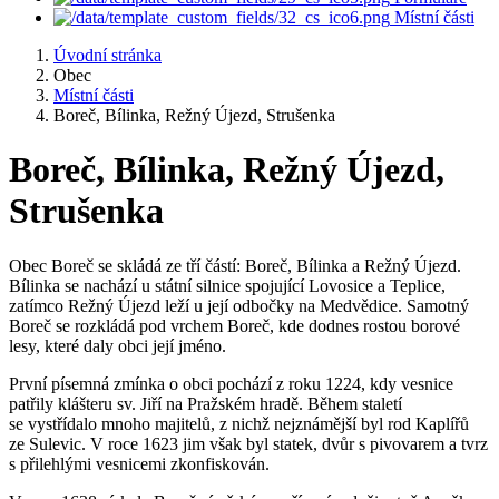
Místní části
Úvodní stránka
Obec
Místní části
Boreč, Bílinka, Režný Újezd, Strušenka
Boreč, Bílinka, Režný Újezd,
Strušenka
Obec Boreč se skládá ze tří částí: Boreč, Bílinka a Režný Újezd.
Bílinka se nachází u státní silnice spojující Lovosice a Teplice,
zatímco Režný Újezd leží u její odbočky na Medvědice. Samotný
Boreč se rozkládá pod vrchem Boreč, kde dodnes rostou borové
lesy, které daly obci její jméno.
První písemná zmínka o obci pochází z roku 1224, kdy vesnice
patřily klášteru sv. Jiří na Pražském hradě. Během staletí
se vystřídalo mnoho majitelů, z nichž nejznámější byl rod Kaplířů
ze Sulevic. V roce 1623 jim však byl statek, dvůr s pivovarem a tvrz
s přilehlými vesnicemi zkonfiskován.