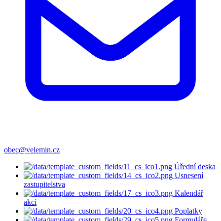
obec@velemin.cz
Úřední deska
Usnesení
zastupitelstva
Kalendář
akcí
Poplatky
Formuláře