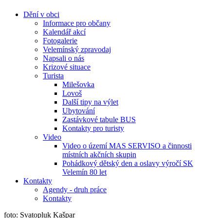
Dění v obci
Informace pro občany
Kalendář akcí
Fotogalerie
Velemínský zpravodaj
Napsali o nás
Krizové situace
Turista
Milešovka
Lovoš
Další tipy na výlet
Ubytování
Zastávkové tabule BUS
Kontakty pro turisty
Video
Video o území MAS SERVISO a činnosti
místních akčních skupin
Pohádkový dětský den a oslavy výročí SK
Velemín 80 let
Kontakty
Agendy - druh práce
Kontakty
foto: Svatopluk Kašpar