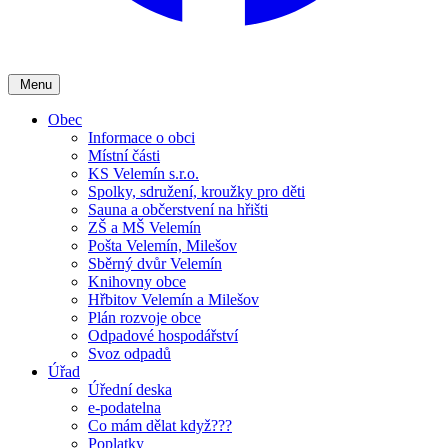
Menu
Obec
Informace o obci
Místní části
KS Velemín s.r.o.
Spolky, sdružení, kroužky pro děti
Sauna a občerstvení na hřišti
ZŠ a MŠ Velemín
Pošta Velemín, Milešov
Sběrný dvůr Velemín
Knihovny obce
Hřbitov Velemín a Milešov
Plán rozvoje obce
Odpadové hospodářství
Svoz odpadů
Úřad
Úřední deska
e-podatelna
Co mám dělat když???
Poplatky