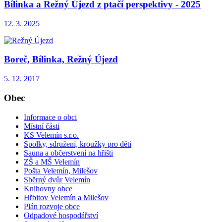
Bílinka a Režný Újezd z ptačí perspektivy - 2025
12. 3. 2025
Boreč, Bílinka, Režný Újezd
5. 12. 2017
Obec
Informace o obci
Místní části
KS Velemín s.r.o.
Spolky, sdružení, kroužky pro děti
Sauna a občerstvení na hřišti
ZŠ a MŠ Velemín
Pošta Velemín, Milešov
Sběrný dvůr Velemín
Knihovny obce
Hřbitov Velemín a Milešov
Plán rozvoje obce
Odpadové hospodářství