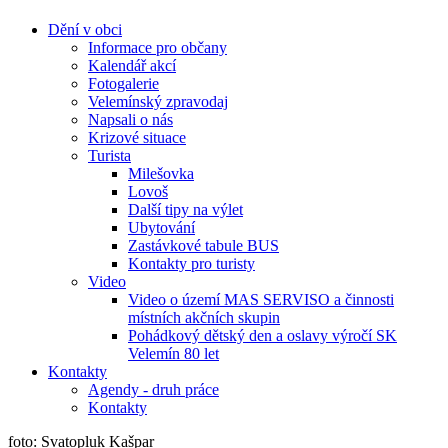
Dění v obci
Informace pro občany
Kalendář akcí
Fotogalerie
Velemínský zpravodaj
Napsali o nás
Krizové situace
Turista
Milešovka
Lovoš
Další tipy na výlet
Ubytování
Zastávkové tabule BUS
Kontakty pro turisty
Video
Video o území MAS SERVISO a činnosti
místních akčních skupin
Pohádkový dětský den a oslavy výročí SK
Velemín 80 let
Kontakty
Agendy - druh práce
Kontakty
foto: Svatopluk Kašpar