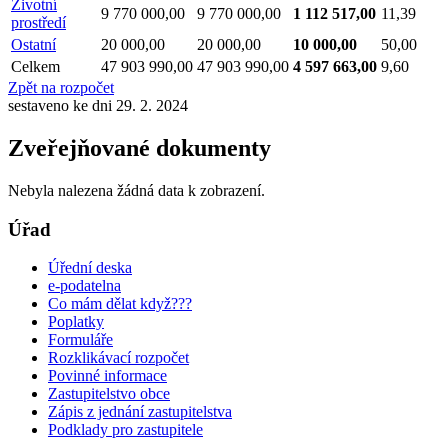
Životní
9 770 000,00
9 770 000,00
1 112 517,00
11,39
prostředí
Ostatní
20 000,00
20 000,00
10 000,00
50,00
Celkem
47 903 990,00
47 903 990,00
4 597 663,00
9,60
Zpět na rozpočet
sestaveno ke dni 29. 2. 2024
Zveřejňované dokumenty
Nebyla nalezena žádná data k zobrazení.
Úřad
Úřední deska
e-podatelna
Co mám dělat když???
Poplatky
Formuláře
Rozklikávací rozpočet
Povinné informace
Zastupitelstvo obce
Zápis z jednání zastupitelstva
Podklady pro zastupitele