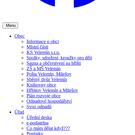
Menu
Obec
Informace o obci
Místní části
KS Velemín s.r.o.
Spolky, sdružení, kroužky pro děti
Sauna a občerstvení na hřišti
ZŠ a MŠ Velemín
Pošta Velemín, Milešov
Sběrný dvůr Velemín
Knihovny obce
Hřbitov Velemín a Milešov
Plán rozvoje obce
Odpadové hospodářství
Svoz odpadů
Úřad
Úřední deska
e-podatelna
Co mám dělat když???
Poplatky