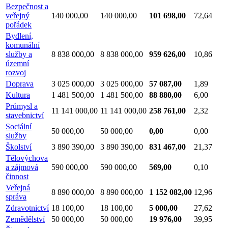
Bezpečnost a
veřejný
140 000,00
140 000,00
101 698,00
72,64
pořádek
Bydlení,
komunální
služby a
8 838 000,00
8 838 000,00
959 626,00
10,86
územní
rozvoj
Doprava
3 025 000,00
3 025 000,00
57 087,00
1,89
Kultura
1 481 500,00
1 481 500,00
88 880,00
6,00
Průmysl a
11 141 000,00
11 141 000,00
258 761,00
2,32
stavebnictví
Sociální
50 000,00
50 000,00
0,00
0,00
služby
Školství
3 890 390,00
3 890 390,00
831 467,00
21,37
Tělovýchova
a zájmová
590 000,00
590 000,00
569,00
0,10
činnost
Veřejná
8 890 000,00
8 890 000,00
1 152 082,00
12,96
správa
Zdravotnictví
18 100,00
18 100,00
5 000,00
27,62
Zemědělství
50 000,00
50 000,00
19 976,00
39,95