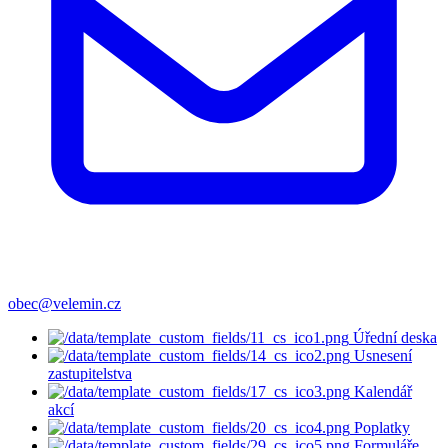
obec@velemin.cz
Úřední deska
Usnesení
zastupitelstva
Kalendář
akcí
Poplatky
Formuláře