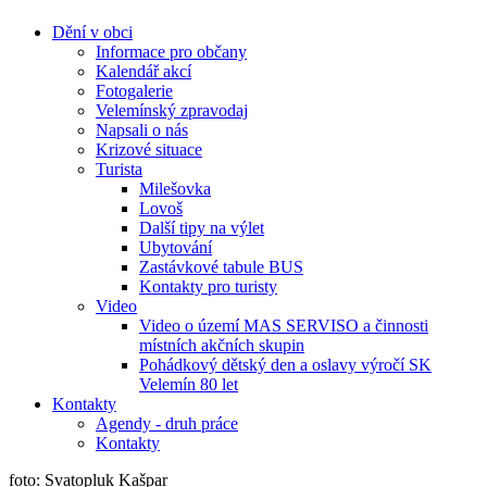
Dění v obci
Informace pro občany
Kalendář akcí
Fotogalerie
Velemínský zpravodaj
Napsali o nás
Krizové situace
Turista
Milešovka
Lovoš
Další tipy na výlet
Ubytování
Zastávkové tabule BUS
Kontakty pro turisty
Video
Video o území MAS SERVISO a činnosti
místních akčních skupin
Pohádkový dětský den a oslavy výročí SK
Velemín 80 let
Kontakty
Agendy - druh práce
Kontakty
foto: Svatopluk Kašpar