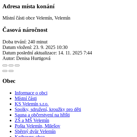
Adresa místa konání
Místní části obce Velemín, Velemín
Časová náročnost
Doba trvání: 240 minut
Datum vložení:
23. 9. 2025 10:30
Datum poslední aktualizace:
14. 11. 2025 7:44
Autor:
Denisa Hurtigová
Obec
Informace o obci
Místní části
KS Velemín s.r.o.
Spolky, sdružení, kroužky pro děti
Sauna a občerstvení na hřišti
ZŠ a MŠ Velemín
Pošta Velemín, Milešov
Sběrný dvůr Velemín
Knihovny obce