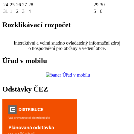
24
25
26
27
28
29
30
31
1
2
3
4
5
6
Rozklikávací rozpočet
Interaktivní a velmi snadno ovladatelný informační zdroj
o hospodaření pro občany a vedení obce.
Úřad v mobilu
Úřad v mobilu
Odstávky ČEZ