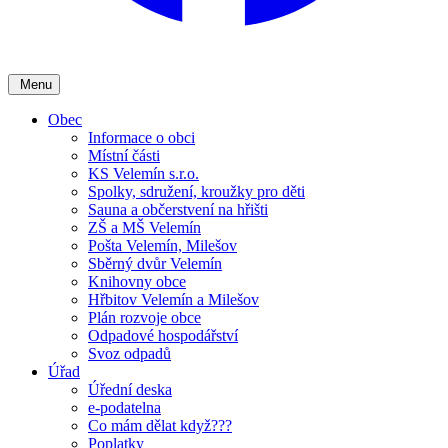
Menu
Obec
Informace o obci
Místní části
KS Velemín s.r.o.
Spolky, sdružení, kroužky pro děti
Sauna a občerstvení na hřišti
ZŠ a MŠ Velemín
Pošta Velemín, Milešov
Sběrný dvůr Velemín
Knihovny obce
Hřbitov Velemín a Milešov
Plán rozvoje obce
Odpadové hospodářství
Svoz odpadů
Úřad
Úřední deska
e-podatelna
Co mám dělat když???
Poplatky