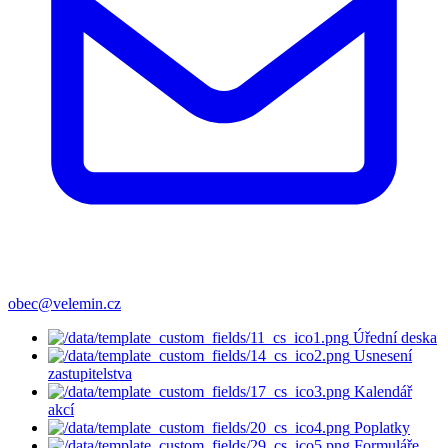
obec@velemin.cz
Úřední deska
Usnesení
zastupitelstva
Kalendář
akcí
Poplatky
Formuláře