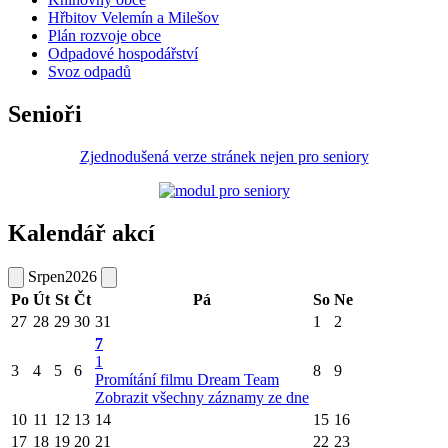
Hřbitov Velemín a Milešov
Plán rozvoje obce
Odpadové hospodářství
Svoz odpadů
Senioři
Zjednodušená verze stránek nejen pro seniory
Kalendář akcí
Srpen
2026
Po
Út
St
Čt
Pá
So
Ne
27
28
29
30
31
1
2
7
1
3
4
5
6
8
9
Promítání filmu Dream Team
Zobrazit všechny záznamy ze dne
10
11
12
13
14
15
16
17
18
19
20
21
22
23