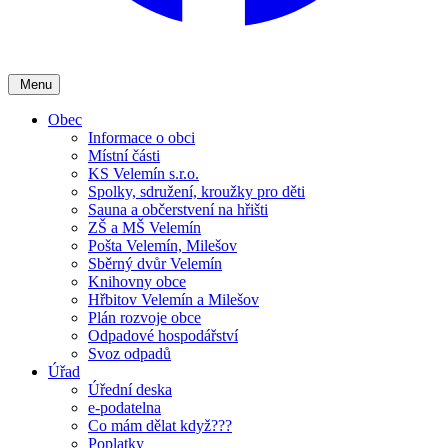
Menu
Obec
Informace o obci
Místní části
KS Velemín s.r.o.
Spolky, sdružení, kroužky pro děti
Sauna a občerstvení na hřišti
ZŠ a MŠ Velemín
Pošta Velemín, Milešov
Sběrný dvůr Velemín
Knihovny obce
Hřbitov Velemín a Milešov
Plán rozvoje obce
Odpadové hospodářství
Svoz odpadů
Úřad
Úřední deska
e-podatelna
Co mám dělat když???
Poplatky