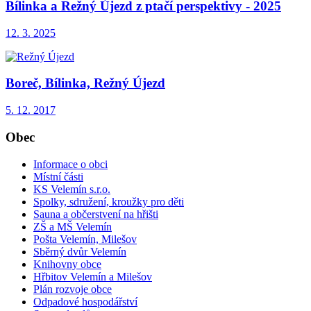
Bílinka a Režný Újezd z ptačí perspektivy - 2025
12. 3. 2025
Boreč, Bílinka, Režný Újezd
5. 12. 2017
Obec
Informace o obci
Místní části
KS Velemín s.r.o.
Spolky, sdružení, kroužky pro děti
Sauna a občerstvení na hřišti
ZŠ a MŠ Velemín
Pošta Velemín, Milešov
Sběrný dvůr Velemín
Knihovny obce
Hřbitov Velemín a Milešov
Plán rozvoje obce
Odpadové hospodářství