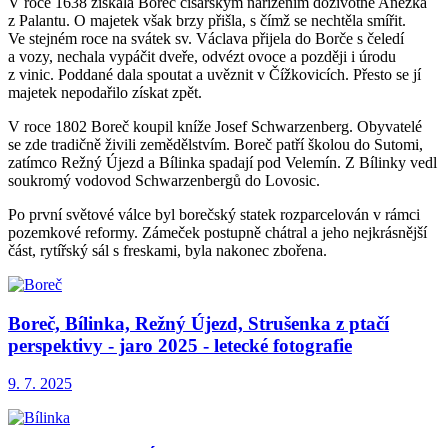
V roce 1638 získala Boreč císařským nařízením doživotně Anežka
z Palantu. O majetek však brzy přišla, s čímž se nechtěla smířit.
Ve stejném roce na svátek sv. Václava přijela do Borče s čeledí
a vozy, nechala vypáčit dveře, odvézt ovoce a později i úrodu
z vinic. Poddané dala spoutat a uvěznit v Čížkovicích. Přesto se jí
majetek nepodařilo získat zpět.
V roce 1802 Boreč koupil kníže Josef Schwarzenberg. Obyvatelé
se zde tradičně živili zemědělstvím. Boreč patří školou do Sutomi,
zatímco Režný Újezd a Bílinka spadají pod Velemín. Z Bílinky vedl
soukromý vodovod Schwarzenbergů do Lovosic.
Po první světové válce byl borečský statek rozparcelován v rámci
pozemkové reformy. Zámeček postupně chátral a jeho nejkrásnější
část, rytířský sál s freskami, byla nakonec zbořena.
Boreč, Bílinka, Režný Újezd, Strušenka z ptačí
perspektivy - jaro 2025 - letecké fotografie
9. 7. 2025