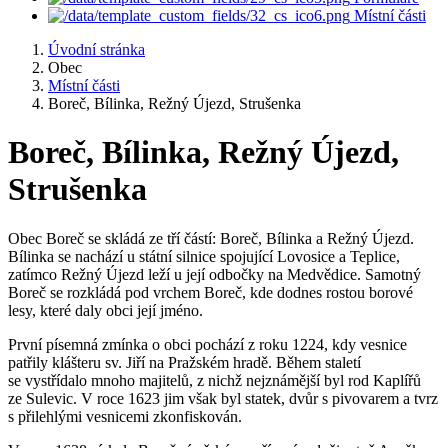
Místní části
Úvodní stránka
Obec
Místní části
Boreč, Bílinka, Režný Újezd, Strušenka
Boreč, Bílinka, Režný Újezd,
Strušenka
Obec Boreč se skládá ze tří částí: Boreč, Bílinka a Režný Újezd.
Bílinka se nachází u státní silnice spojující Lovosice a Teplice,
zatímco Režný Újezd leží u její odbočky na Medvědice. Samotný
Boreč se rozkládá pod vrchem Boreč, kde dodnes rostou borové
lesy, které daly obci její jméno.
První písemná zmínka o obci pochází z roku 1224, kdy vesnice
patřily klášteru sv. Jiří na Pražském hradě. Během staletí
se vystřídalo mnoho majitelů, z nichž nejznámější byl rod Kaplířů
ze Sulevic. V roce 1623 jim však byl statek, dvůr s pivovarem a tvrz
s přilehlými vesnicemi zkonfiskován.