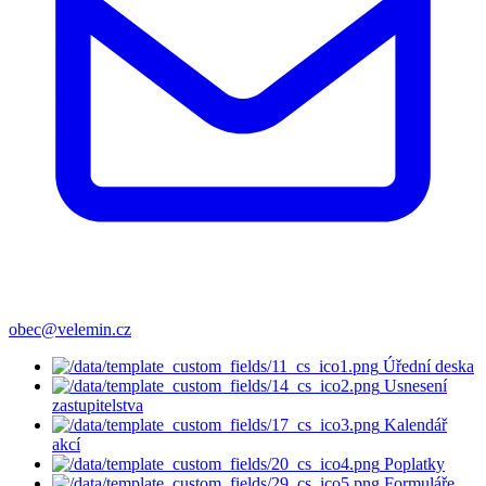
obec@velemin.cz
Úřední deska
Usnesení
zastupitelstva
Kalendář
akcí
Poplatky
Formuláře