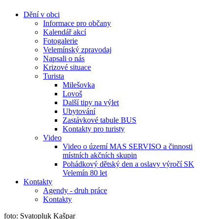
Dění v obci
Informace pro občany
Kalendář akcí
Fotogalerie
Velemínský zpravodaj
Napsali o nás
Krizové situace
Turista
Milešovka
Lovoš
Další tipy na výlet
Ubytování
Zastávkové tabule BUS
Kontakty pro turisty
Video
Video o území MAS SERVISO a činnosti
místních akčních skupin
Pohádkový dětský den a oslavy výročí SK
Velemín 80 let
Kontakty
Agendy - druh práce
Kontakty
foto: Svatopluk Kašpar