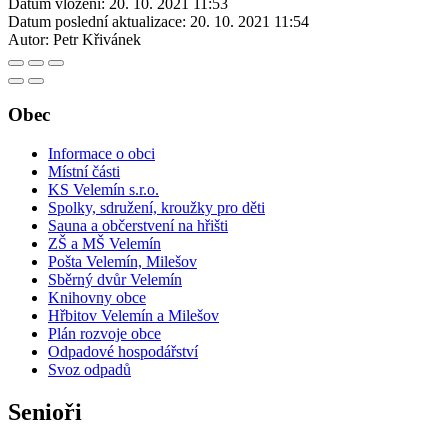
Datum vložení:
20. 10. 2021 11:53
Datum poslední aktualizace:
20. 10. 2021 11:54
Autor:
Petr Křivánek
Obec
Informace o obci
Místní části
KS Velemín s.r.o.
Spolky, sdružení, kroužky pro děti
Sauna a občerstvení na hřišti
ZŠ a MŠ Velemín
Pošta Velemín, Milešov
Sběrný dvůr Velemín
Knihovny obce
Hřbitov Velemín a Milešov
Plán rozvoje obce
Odpadové hospodářství
Svoz odpadů
Senioři