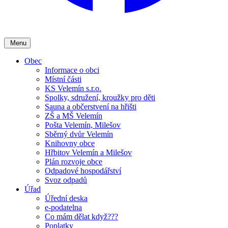
Menu
Obec
Informace o obci
Místní části
KS Velemín s.r.o.
Spolky, sdružení, kroužky pro děti
Sauna a občerstvení na hřišti
ZŠ a MŠ Velemín
Pošta Velemín, Milešov
Sběrný dvůr Velemín
Knihovny obce
Hřbitov Velemín a Milešov
Plán rozvoje obce
Odpadové hospodářství
Svoz odpadů
Úřad
Úřední deska
e-podatelna
Co mám dělat když???
Poplatky