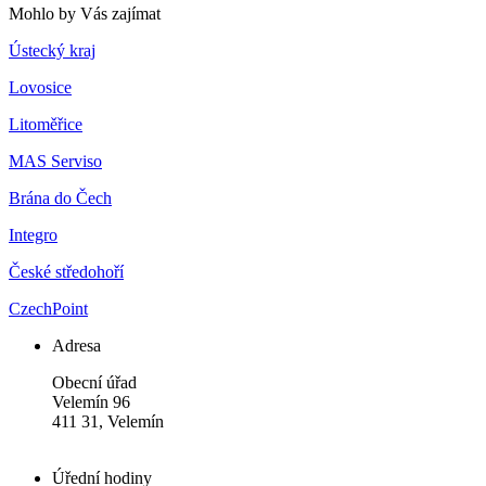
Mohlo by Vás zajímat
Ústecký kraj
Lovosice
Litoměřice
MAS Serviso
Brána do Čech
Integro
České středohoří
CzechPoint
Adresa
Obecní úřad
Velemín 96
411 31, Velemín
Úřední hodiny