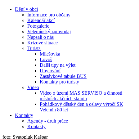
Dění v obci
Informace pro občany
Kalendář akcí
Fotogalerie
Velemínský zpravodaj
Napsali o nás
Krizové situace
Turista
Milešovka
Lovoš
Další tipy na výlet
Ubytování
Zastávkové tabule BUS
Kontakty pro turisty
Video
Video o území MAS SERVISO a činnosti
místních akčních skupin
Pohádkový dětský den a oslavy výročí SK
Velemín 80 let
Kontakty
Agendy - druh práce
Kontakty
foto: Svatopluk Kašpar