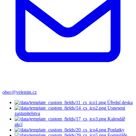
obec@velemin.cz
Úřední deska
Usnesení
zastupitelstva
Kalendář
akcí
Poplatky
Formuláře