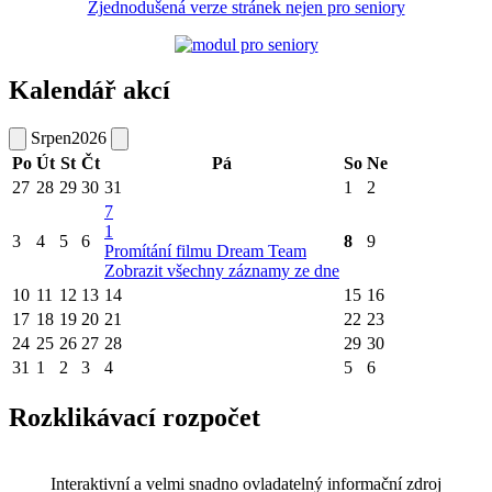
Zjednodušená verze stránek nejen pro seniory
Kalendář akcí
Srpen
2026
Po
Út
St
Čt
Pá
So
Ne
27
28
29
30
31
1
2
7
1
3
4
5
6
8
9
Promítání filmu Dream Team
Zobrazit všechny záznamy ze dne
10
11
12
13
14
15
16
17
18
19
20
21
22
23
24
25
26
27
28
29
30
31
1
2
3
4
5
6
Rozklikávací rozpočet
Interaktivní a velmi snadno ovladatelný informační zdroj