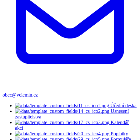
obec@velemin.cz
Úřední deska
Usnesení
zastupitelstva
Kalendář
akcí
Poplatky
Formuláře