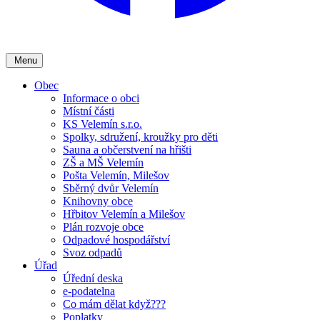
Menu
Obec
Informace o obci
Místní části
KS Velemín s.r.o.
Spolky, sdružení, kroužky pro děti
Sauna a občerstvení na hřišti
ZŠ a MŠ Velemín
Pošta Velemín, Milešov
Sběrný dvůr Velemín
Knihovny obce
Hřbitov Velemín a Milešov
Plán rozvoje obce
Odpadové hospodářství
Svoz odpadů
Úřad
Úřední deska
e-podatelna
Co mám dělat když???
Poplatky