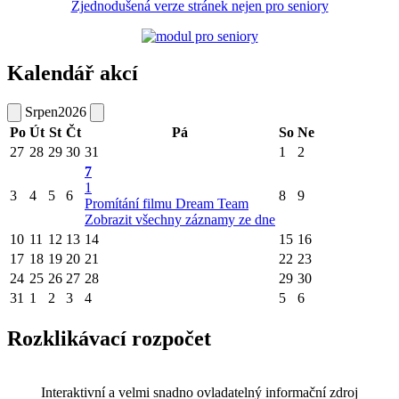
Zjednodušená verze stránek nejen pro seniory
Kalendář akcí
Srpen
2026
Po
Út
St
Čt
Pá
So
Ne
27
28
29
30
31
1
2
7
1
3
4
5
6
8
9
Promítání filmu Dream Team
Zobrazit všechny záznamy ze dne
10
11
12
13
14
15
16
17
18
19
20
21
22
23
24
25
26
27
28
29
30
31
1
2
3
4
5
6
Rozklikávací rozpočet
Interaktivní a velmi snadno ovladatelný informační zdroj