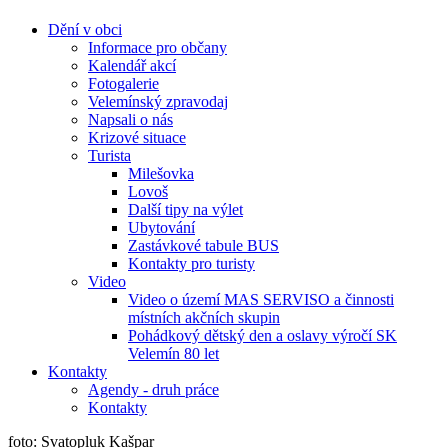
Dění v obci
Informace pro občany
Kalendář akcí
Fotogalerie
Velemínský zpravodaj
Napsali o nás
Krizové situace
Turista
Milešovka
Lovoš
Další tipy na výlet
Ubytování
Zastávkové tabule BUS
Kontakty pro turisty
Video
Video o území MAS SERVISO a činnosti
místních akčních skupin
Pohádkový dětský den a oslavy výročí SK
Velemín 80 let
Kontakty
Agendy - druh práce
Kontakty
foto: Svatopluk Kašpar