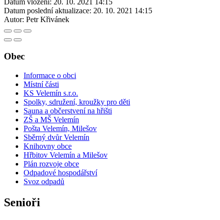
Datum vložení:
20. 10. 2021 14:15
Datum poslední aktualizace:
20. 10. 2021 14:15
Autor:
Petr Křivánek
Obec
Informace o obci
Místní části
KS Velemín s.r.o.
Spolky, sdružení, kroužky pro děti
Sauna a občerstvení na hřišti
ZŠ a MŠ Velemín
Pošta Velemín, Milešov
Sběrný dvůr Velemín
Knihovny obce
Hřbitov Velemín a Milešov
Plán rozvoje obce
Odpadové hospodářství
Svoz odpadů
Senioři