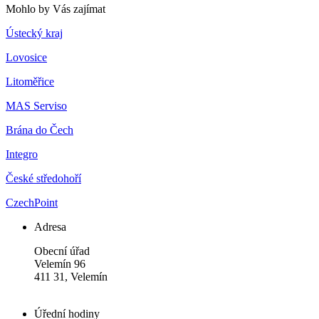
Mohlo by Vás zajímat
Ústecký kraj
Lovosice
Litoměřice
MAS Serviso
Brána do Čech
Integro
České středohoří
CzechPoint
Adresa
Obecní úřad
Velemín 96
411 31, Velemín
Úřední hodiny