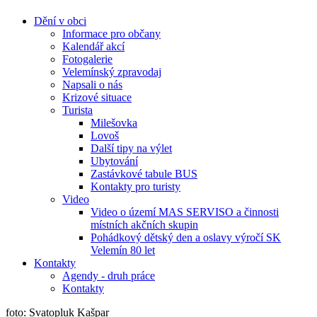
Dění v obci
Informace pro občany
Kalendář akcí
Fotogalerie
Velemínský zpravodaj
Napsali o nás
Krizové situace
Turista
Milešovka
Lovoš
Další tipy na výlet
Ubytování
Zastávkové tabule BUS
Kontakty pro turisty
Video
Video o území MAS SERVISO a činnosti
místních akčních skupin
Pohádkový dětský den a oslavy výročí SK
Velemín 80 let
Kontakty
Agendy - druh práce
Kontakty
foto: Svatopluk Kašpar