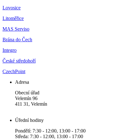
Lovosice
Litoměřice
MAS Serviso
Brána do Čech
Integro
České středohoří
CzechPoint
Adresa
Obecní úřad
Velemín 96
411 31, Velemín
Úřední hodiny
Pondělí: 7:30 - 12:00, 13:00 - 17:00
Středa: 7:30 - 12:00, 13:00 - 17:00