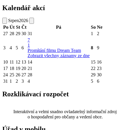
Kalendář akcí
Srpen
2026
Po
Út
St
Čt
Pá
So
Ne
27
28
29
30
31
1
2
7
1
3
4
5
6
8
9
Promítání filmu Dream Team
Zobrazit všechny záznamy ze dne
10
11
12
13
14
15
16
17
18
19
20
21
22
23
24
25
26
27
28
29
30
31
1
2
3
4
5
6
Rozklikávací rozpočet
Interaktivní a velmi snadno ovladatelný informační zdroj
o hospodaření pro občany a vedení obce.
Úřad v mobilu