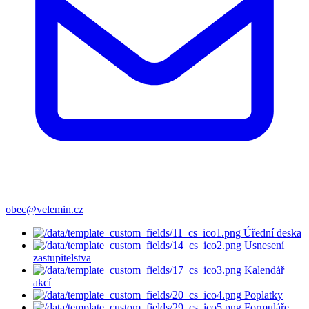
obec@velemin.cz
Úřední deska
Usnesení
zastupitelstva
Kalendář
akcí
Poplatky
Formuláře