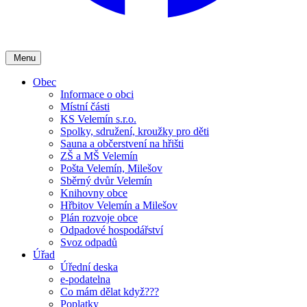
Menu
Obec
Informace o obci
Místní části
KS Velemín s.r.o.
Spolky, sdružení, kroužky pro děti
Sauna a občerstvení na hřišti
ZŠ a MŠ Velemín
Pošta Velemín, Milešov
Sběrný dvůr Velemín
Knihovny obce
Hřbitov Velemín a Milešov
Plán rozvoje obce
Odpadové hospodářství
Svoz odpadů
Úřad
Úřední deska
e-podatelna
Co mám dělat když???
Poplatky