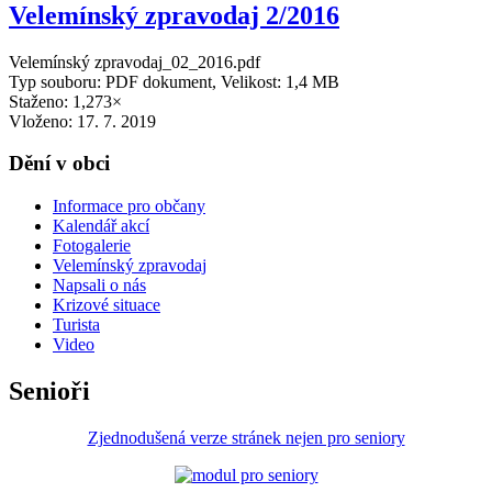
Velemínský zpravodaj 2/2016
Velemínský zpravodaj_02_2016.pdf
Typ souboru: PDF dokument, Velikost: 1,4 MB
Staženo: 1,273×
Vloženo:
17. 7. 2019
Dění v obci
Informace pro občany
Kalendář akcí
Fotogalerie
Velemínský zpravodaj
Napsali o nás
Krizové situace
Turista
Video
Senioři
Zjednodušená verze stránek nejen pro seniory