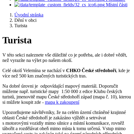
Místní části
Úvodní stránka
Dění v obci
Turista
Turista
V této sekci naleznete vše důležité co je potřeba, ale i dobré vědět,
než vyrazíte na výlet po našem okolí.
Celé okolí Velemína se nachází v
CHKO České středohoří
, kde je
více než 500 km značených turistických tras.
Na dobré úrovni je odpovídající mapový materiál. Doporučit
můžeme např. turistické mapy 1:50 000 z edice Klubu českých
turistů, jmenovitě mapu České středohoří západ (mapa č. 10), kterou
si můžete koupit zde -
mapa k zakoupení
Upozorňujeme návštěvníky, že na celém území chráněné krajinné
oblasti České středohoří je zakázáno vjíždět a setrvávat
s motorovými vozidly mimo silnice a místní komunikace, rovněž
tábořit a rozdělávat oheň mimo místa k tomu určená. Vstup mimo
vyznačené cesty je zakázán také na území národních přírodních