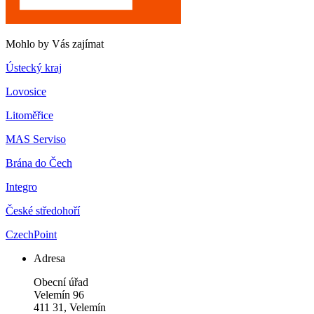
Mohlo by Vás zajímat
Ústecký kraj
Lovosice
Litoměřice
MAS Serviso
Brána do Čech
Integro
České středohoří
CzechPoint
Adresa
Obecní úřad
Velemín 96
411 31, Velemín