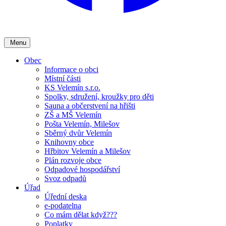
Menu
Obec
Informace o obci
Místní části
KS Velemín s.r.o.
Spolky, sdružení, kroužky pro děti
Sauna a občerstvení na hřišti
ZŠ a MŠ Velemín
Pošta Velemín, Milešov
Sběrný dvůr Velemín
Knihovny obce
Hřbitov Velemín a Milešov
Plán rozvoje obce
Odpadové hospodářství
Svoz odpadů
Úřad
Úřední deska
e-podatelna
Co mám dělat když???
Poplatky