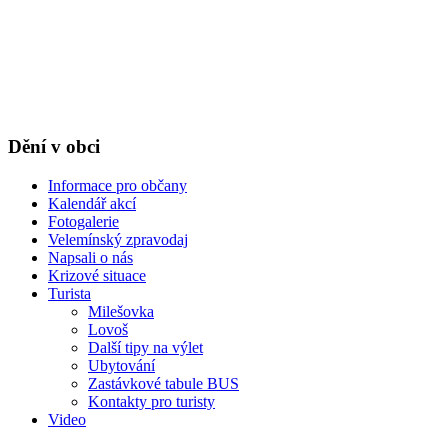
Dění v obci
Informace pro občany
Kalendář akcí
Fotogalerie
Velemínský zpravodaj
Napsali o nás
Krizové situace
Turista
Milešovka
Lovoš
Další tipy na výlet
Ubytování
Zastávkové tabule BUS
Kontakty pro turisty
Video