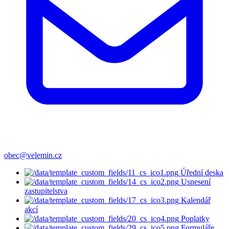
obec@velemin.cz
Úřední deska
Usnesení
zastupitelstva
Kalendář
akcí
Poplatky
Formuláře