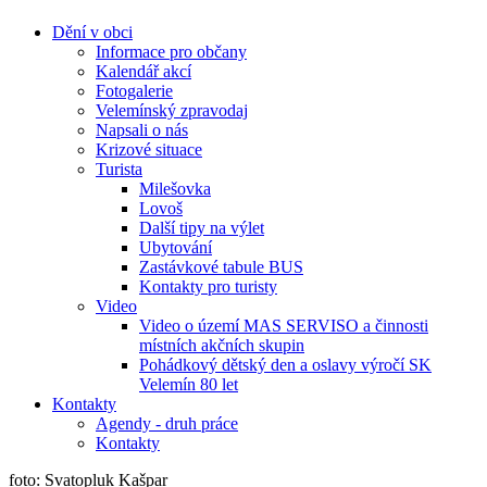
Dění v obci
Informace pro občany
Kalendář akcí
Fotogalerie
Velemínský zpravodaj
Napsali o nás
Krizové situace
Turista
Milešovka
Lovoš
Další tipy na výlet
Ubytování
Zastávkové tabule BUS
Kontakty pro turisty
Video
Video o území MAS SERVISO a činnosti
místních akčních skupin
Pohádkový dětský den a oslavy výročí SK
Velemín 80 let
Kontakty
Agendy - druh práce
Kontakty
foto: Svatopluk Kašpar