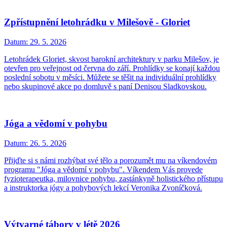
Zpřístupnění letohrádku v Milešově - Gloriet
Datum:
29. 5. 2026
Letohrádek Gloriet, skvost barokní architektury v parku Milešov, je
otevřen pro veřejnost od června do září. Prohlídky se konají každou
poslední sobotu v měsíci. Můžete se těšit na individuální prohlídky
nebo skupinové akce po domluvě s paní Denisou Sladkovskou.
Jóga a vědomí v pohybu
Datum:
26. 5. 2026
Přijďte si s námi rozhýbat své tělo a porozumět mu na víkendovém
programu "Jóga a vědomí v pohybu". Víkendem Vás provede
fyzioterapeutka, milovnice pohybu, zastánkyně holistického přístupu
a instruktorka jógy a pohybových lekcí Veronika Zvoníčková.
Výtvarné tábory v létě 2026