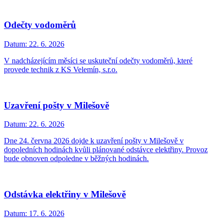
Odečty vodoměrů
Datum:
22. 6. 2026
V nadcházejícím měsíci se uskuteční odečty vodoměrů, které
provede technik z KS Velemín, s.r.o.
Uzavření pošty v Milešově
Datum:
22. 6. 2026
Dne 24. června 2026 dojde k uzavření pošty v Milešově v
dopoledních hodinách kvůli plánované odstávce elektřiny. Provoz
bude obnoven odpoledne v běžných hodinách.
Odstávka elektřiny v Milešově
Datum:
17. 6. 2026