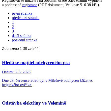
Registrovat se můžete i na obecním úřadě odevzdáním vyplněné
a podepsané
registrace
(PDF dokument, Velikost: 516.38 kB ).
první stránka
předchozí stránka
1
2
3
další stránka
poslední stránka
Zobrazeno
1
-
30
ze 944
Hledá se majitel odchyceného psa
Datum:
3. 8. 2026
Dne 28. července 2026 byl v Milešově odchycen kříženec
belgického ovčáka.
Odstávka elektřiny ve Velemíně