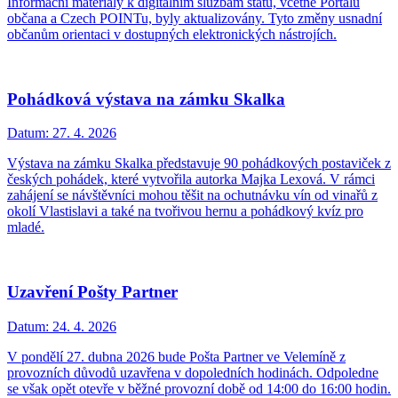
Informační materiály k digitálním službám státu, včetně Portálu
občana a Czech POINTu, byly aktualizovány. Tyto změny usnadní
občanům orientaci v dostupných elektronických nástrojích.
Pohádková výstava na zámku Skalka
Datum:
27. 4. 2026
Výstava na zámku Skalka představuje 90 pohádkových postaviček z
českých pohádek, které vytvořila autorka Majka Lexová. V rámci
zahájení se návštěvníci mohou těšit na ochutnávku vín od vinařů z
okolí Vlastislavi a také na tvořivou hernu a pohádkový kvíz pro
mladé.
Uzavření Pošty Partner
Datum:
24. 4. 2026
V pondělí 27. dubna 2026 bude Pošta Partner ve Velemíně z
provozních důvodů uzavřena v dopoledních hodinách. Odpoledne
se však opět otevře v běžné provozní době od 14:00 do 16:00 hodin.