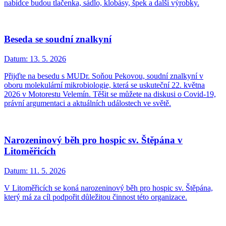
nabídce budou tlačenka, sádlo, klobásy, špek a další výrobky.
Beseda se soudní znalkyní
Datum:
13. 5. 2026
Přijďte na besedu s MUDr. Soňou Pekovou, soudní znalkyní v
oboru molekulární mikrobiologie, která se uskuteční 22. května
2026 v Motorestu Velemín. Těšit se můžete na diskusi o Covid-19,
právní argumentaci a aktuálních událostech ve světě.
Narozeninový běh pro hospic sv. Štěpána v
Litoměřicích
Datum:
11. 5. 2026
V Litoměřicích se koná narozeninový běh pro hospic sv. Štěpána,
který má za cíl podpořit důležitou činnost této organizace.