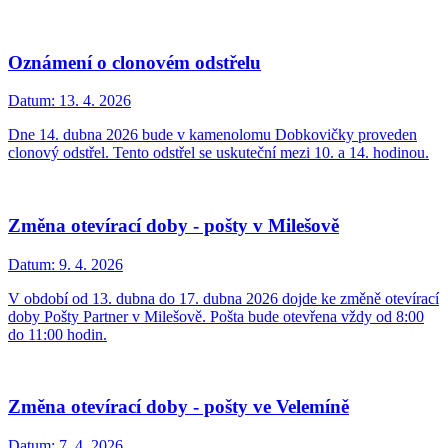
Oznámení o clonovém odstřelu
Datum:
13. 4. 2026
Dne 14. dubna 2026 bude v kamenolomu Dobkovičky proveden
clonový odstřel. Tento odstřel se uskuteční mezi 10. a 14. hodinou.
Změna otevírací doby - pošty v Milešově
Datum:
9. 4. 2026
V období od 13. dubna do 17. dubna 2026 dojde ke změně otevírací
doby Pošty Partner v Milešově. Pošta bude otevřena vždy od 8:00
do 11:00 hodin.
Změna otevírací doby - pošty ve Velemíně
Datum:
7. 4. 2026