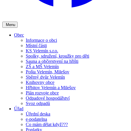
Menu
Obec
Informace o obci
Místní části
KS Velemín s.r.o.
Spolky, sdružení, kroužky pro děti
Sauna a občerstvení na hřišti
ZŠ a MŠ Velemín
Pošta Velemín, Milešov
Sběrný dvůr Velemín
Knihovny obce
Hřbitov Velemín a Milešov
Plán rozvoje obce
Odpadové hospodářství
Svoz odpadů
Úřad
Úřední deska
e-podatelna
Co mám dělat když???
Poplatky