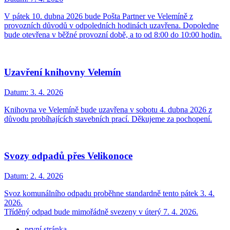
V pátek 10. dubna 2026 bude Pošta Partner ve Velemíně z
provozních důvodů v odpoledních hodinách uzavřena. Dopoledne
bude otevřena v běžné provozní době, a to od 8:00 do 10:00 hodin.
Uzavření knihovny Velemín
Datum:
3. 4. 2026
Knihovna ve Velemíně bude uzavřena v sobotu 4. dubna 2026 z
důvodu probíhajících stavebních prací. Děkujeme za pochopení.
Svozy odpadů přes Velikonoce
Datum:
2. 4. 2026
Svoz komunálního odpadu proběhne standardně tento pátek 3. 4.
2026.
Tříděný odpad bude mimořádně svezeny v úterý 7. 4. 2026.
první stránka