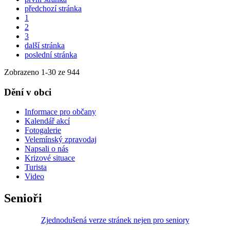
předchozí stránka
1
2
3
další stránka
poslední stránka
Zobrazeno
1
-
30
ze 944
Dění v obci
Informace pro občany
Kalendář akcí
Fotogalerie
Velemínský zpravodaj
Napsali o nás
Krizové situace
Turista
Video
Senioři
Zjednodušená verze stránek nejen pro seniory