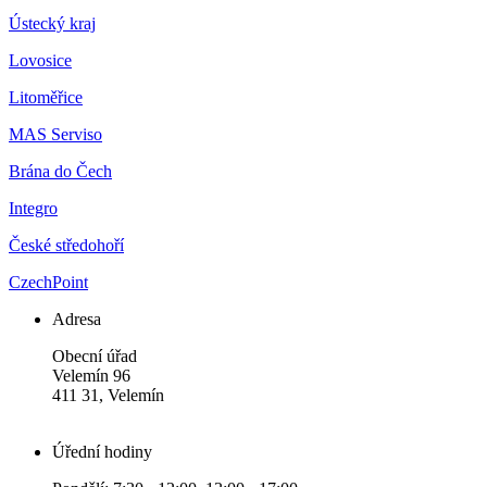
Ústecký kraj
Lovosice
Litoměřice
MAS Serviso
Brána do Čech
Integro
České středohoří
CzechPoint
Adresa
Obecní úřad
Velemín 96
411 31, Velemín
Úřední hodiny