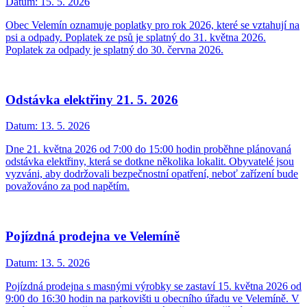
Datum:
15. 5. 2026
Obec Velemín oznamuje poplatky pro rok 2026, které se vztahují na
psi a odpady. Poplatek ze psů je splatný do 31. května 2026.
Poplatek za odpady je splatný do 30. června 2026.
Odstávka elektřiny 21. 5. 2026
Datum:
13. 5. 2026
Dne 21. května 2026 od 7:00 do 15:00 hodin proběhne plánovaná
odstávka elektřiny, která se dotkne několika lokalit. Obyvatelé jsou
vyzváni, aby dodržovali bezpečnostní opatření, neboť zařízení bude
považováno za pod napětím.
Pojízdná prodejna ve Velemíně
Datum:
13. 5. 2026
Pojízdná prodejna s masnými výrobky se zastaví 15. května 2026 od
9:00 do 16:30 hodin na parkovišti u obecního úřadu ve Velemíně. V