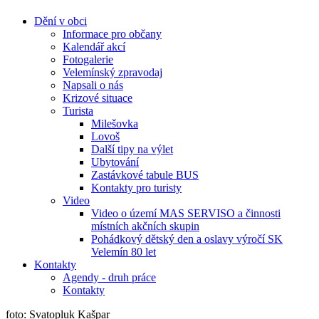
Dění v obci
Informace pro občany
Kalendář akcí
Fotogalerie
Velemínský zpravodaj
Napsali o nás
Krizové situace
Turista
Milešovka
Lovoš
Další tipy na výlet
Ubytování
Zastávkové tabule BUS
Kontakty pro turisty
Video
Video o území MAS SERVISO a činnosti
místních akčních skupin
Pohádkový dětský den a oslavy výročí SK
Velemín 80 let
Kontakty
Agendy - druh práce
Kontakty
foto: Svatopluk Kašpar