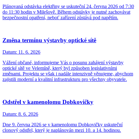
Plánovaná odstávka elektřiny se uskuteční 24. června 2026 od 7:30
do 11:30 hodin v Milešově. Během odstávky je nutné zachovávat
bezpečnostní opatření, neboť zařízení zůstává pod napětím.
Změna termínu výstavby optické sítě
Datum:
11. 6. 2026
Vážení občané, informujeme Vás o posunu zahájení výstavby
optické sítě ve Velemíně, který byl způsoben legislativními
změnami. Projektu se však i nadále intenzivně věnujeme, abychom
zajistili moderní a kvalitní infrastrukturu pro všechny obyvatele.
Odstřel v kamenolomu Dobkovičky
Datum:
8. 6. 2026
Dne 9. června 2026 se v kamenolomu Dobkovičky uskuteční
clonový odstřel, který je naplánován mezi 10. a 14. hodinou.