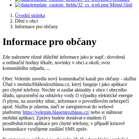
Místní části
Úvodní stránka
Dění v obci
Informace pro občany
Informace pro občany
Zde naleznete různé důležité informace jako je např.: dovolená
a ordinační hodiny lékaře, novinky v obci a okolí, svoz
komunálního odpadu, ...
Obec Velemín zavedla nový komunikační kanál pro občany - službu
Úřad v mobilu/Hlášenírozhlasu.cz, který funguje i jako aplikace
pro chytré telefony. Nechte si zasílat aktuality z obce i obecního
úřadu, upozornění na odstávky vody či výpadky elektrické energie
či plynu, na uzavírky silnic, informace o povodňovém nebezpečí
apod. Služba je zdarma, stačí se zaregistrovat do webové
platformy
https://velemin.hlasenirozhlasu.cz/
nebo si stáhnout
mobilní aplikaci. Zprávy budete dostávat e-mailem či
prostřednictvím aplikace pro chytré telefony, v případě krizové
komunikace využijeme zasílání SMS zpráv.