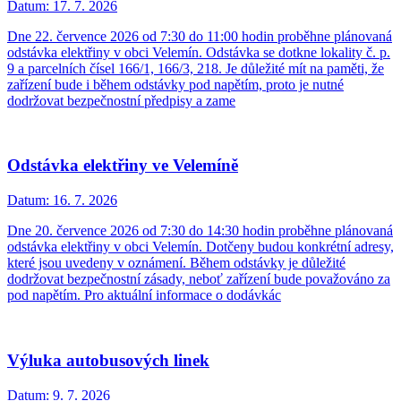
Datum:
17. 7. 2026
Dne 22. července 2026 od 7:30 do 11:00 hodin proběhne plánovaná
odstávka elektřiny v obci Velemín. Odstávka se dotkne lokality č. p.
9 a parcelních čísel 166/1, 166/3, 218. Je důležité mít na paměti, že
zařízení bude i během odstávky pod napětím, proto je nutné
dodržovat bezpečnostní předpisy a zame
Odstávka elektřiny ve Velemíně
Datum:
16. 7. 2026
Dne 20. července 2026 od 7:30 do 14:30 hodin proběhne plánovaná
odstávka elektřiny v obci Velemín. Dotčeny budou konkrétní adresy,
které jsou uvedeny v oznámení. Během odstávky je důležité
dodržovat bezpečnostní zásady, neboť zařízení bude považováno za
pod napětím. Pro aktuální informace o dodávkác
Výluka autobusových linek
Datum:
9. 7. 2026