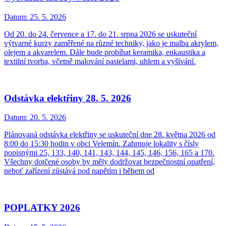
Datum:
25. 5. 2026
Od 20. do 24. července a 17. do 21. srpna 2026 se uskuteční
výtvarné kurzy zaměřené na různé techniky, jako je malba akrylem,
olejem a akvarelem. Dále bude probíhat keramika, enkaustika a
textilní tvorba, včetně malování pastelami, uhlem a vyšívání.
Odstávka elektřiny 28. 5. 2026
Datum:
20. 5. 2026
Plánovaná odstávka elektřiny se uskuteční dne 28. května 2026 od
8:00 do 15:30 hodin v obci Velemín. Zahrnuje lokality s čísly
popisnými 25, 133, 140, 141, 143, 144, 145, 146, 156, 165 a 170.
Všechny dotčené osoby by měly dodržovat bezpečnostní opatření,
neboť zařízení zůstává pod napětím i během od
POPLATKY 2026