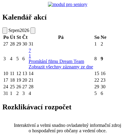
Kalendář akcí
Srpen
2026
Po
Út
St
Čt
Pá
So
Ne
27
28
29
30
31
1
2
7
1
3
4
5
6
8
9
Promítání filmu Dream Team
Zobrazit všechny záznamy ze dne
10
11
12
13
14
15
16
17
18
19
20
21
22
23
24
25
26
27
28
29
30
31
1
2
3
4
5
6
Rozklikávací rozpočet
Interaktivní a velmi snadno ovladatelný informační zdroj
o hospodaření pro občany a vedení obce.