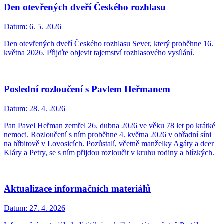
Den otevřených dveří Českého rozhlasu
Datum:
6. 5. 2026
Den otevřených dveří Českého rozhlasu Sever, který proběhne 16.
května 2026. Přijďte objevit tajemství rozhlasového vysílání.
Poslední rozloučení s Pavlem Heřmanem
Datum:
28. 4. 2026
Pan Pavel Heřman zemřel 26. dubna 2026 ve věku 78 let po krátké
nemoci. Rozloučení s ním proběhne 4. května 2026 v obřadní síni
na hřbitově v Lovosicích. Pozůstalí, včetně manželky Agáty a dcer
Kláry a Petry, se s ním přijdou rozloučit v kruhu rodiny a blízkých.
Aktualizace informačních materiálů
Datum:
27. 4. 2026