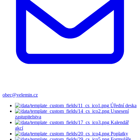
obec@velemin.cz
Úřední deska
Usnesení
zastupitelstva
Kalendář
akcí
Poplatky
Formuláře