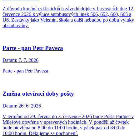
Z důvodu konání cyklistických závodů dojde v Lovosicích dne 12.
července 2026 k výluce autobusových linek 506, 652, 660, 665 a
U6. Zastávky jako Velemín, škola a další nebudou po dobu výluky
obsluhovány.
Parte - pan Petr Paveza
Datum:
7. 7. 2026
Parte - pan Petr Paveza
Změna otevírací doby pošty
Datum:
26. 6. 2026
V termínu od 29. června do 3. července 2026 bude Pošta Partner v
Milešově otevřena v upravených hodinách. V pondělí až čtvrtek
bude otevřena od 8:00 do 11:00 hodin, v pátek pak od 8:00 do
10:00 hodin. Děkujeme za pochopení.