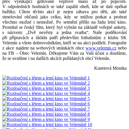
přes vynikající grilované vepřové maso až po popcorn.
V odpoledních hodinách se také zapálil oheň, kde se dali opékat
buřtíky. Cílem těchto akcí je nejen zábava pro děti, ale také
stmelování občanů jako celku, kdy se můžou potkat a probrat
všechno možné i nemožné. Po setmění přišlo na řadu letní kino.
Promítal se český film, který byl vybrán na základě veřejné ankety,
s názvem: „Dvě nevěsty a jedna svatba“. Naše poděkování
při přípravách a úklidu patří především fotbalistům z klubu SK
Velemín a všem dobrovolníkům, kteří se na akci podíleli. Fotografie
z akce najdete na webových stránkách obce
www.velemin.cz
nebo
na FB – Obec Velemín. Děkujeme Vám za Vaši účast a doufáme,
že se uvidíme i na dalších akcích pořádaných obcí Velemín.
Kunrtová Monika