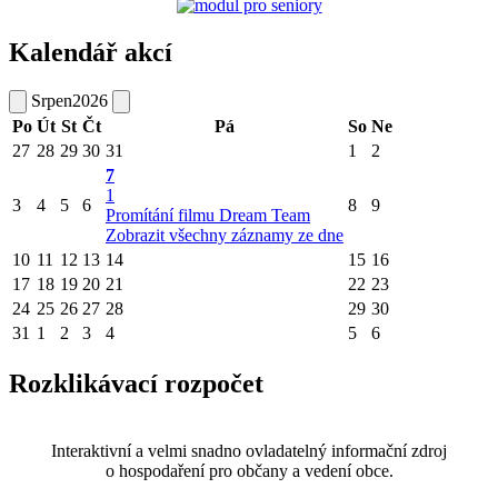
Kalendář akcí
Srpen
2026
Po
Út
St
Čt
Pá
So
Ne
27
28
29
30
31
1
2
7
1
3
4
5
6
8
9
Promítání filmu Dream Team
Zobrazit všechny záznamy ze dne
10
11
12
13
14
15
16
17
18
19
20
21
22
23
24
25
26
27
28
29
30
31
1
2
3
4
5
6
Rozklikávací rozpočet
Interaktivní a velmi snadno ovladatelný informační zdroj
o hospodaření pro občany a vedení obce.