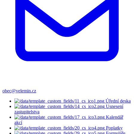
obec@velemin.cz
Úřední deska
Usnesení
zastupitelstva
Kalendář
akcí
Poplatky
Formuláře