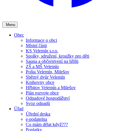
Menu
Obec
Informace o obci
Místní části
KS Velemín s.r.o.
Spolky, sdružení, kroužky pro děti
Sauna a občerstvení na hřišti
ZŠ a MŠ Velemín
Pošta Velemín, Milešov
Sběrný dvůr Velemín
Knihovny obce
Hřbitov Velemín a Milešov
Plán rozvoje obce
Odpadové hospodářství
Svoz odpadů
Úřad
Úřední deska
e-podatelna
Co mám dělat když???
Poplatky