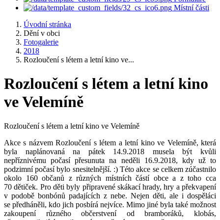
Místní části
Úvodní stránka
Dění v obci
Fotogalerie
2018
Rozloučení s létem a letní kino ve...
Rozloučení s létem a letní kino
ve Velemíně
Rozloučení s létem a letní kino ve Velemíně
Akce s názvem Rozloučení s létem a letní kino ve Velemíně, která
byla naplánovaná na pátek 14.9.2018 musela být kvůli
nepříznivému počasí přesunuta na neděli 16.9.2018, kdy už to
podzimní počasí bylo snesitelnější. :) Této akce se celkem zúčastnilo
okolo 160 občanů z různých místních částí obce a z toho cca
70 dětiček. Pro děti byly připravené skákací hrady, hry a překvapení
v podobě bonbónů padajících z nebe. Nejen děti, ale i dospěláci
se předháněli, kdo jich posbírá nejvíce. Mimo jiné byla také možnost
zakoupení různého občerstvení od bramboráků, klobás,