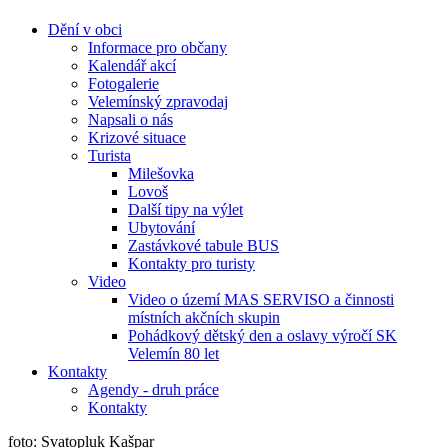
Dění v obci
Informace pro občany
Kalendář akcí
Fotogalerie
Velemínský zpravodaj
Napsali o nás
Krizové situace
Turista
Milešovka
Lovoš
Další tipy na výlet
Ubytování
Zastávkové tabule BUS
Kontakty pro turisty
Video
Video o území MAS SERVISO a činnosti
místních akčních skupin
Pohádkový dětský den a oslavy výročí SK
Velemín 80 let
Kontakty
Agendy - druh práce
Kontakty
foto: Svatopluk Kašpar