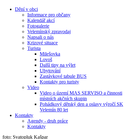
Dění v obci
Informace pro občany
Kalendář akcí
Fotogalerie
Velemínský zpravodaj
Napsali o nás
Krizové situace
Turista
Milešovka
Lovoš
Další tipy na výlet
Ubytování
Zastávkové tabule BUS
Kontakty pro turisty
Video
Video o území MAS SERVISO a činnosti
místních akčních skupin
Pohádkový dětský den a oslavy výročí SK
Velemín 80 let
Kontakty
Agendy - druh práce
Kontakty
foto: Svatopluk Kašpar