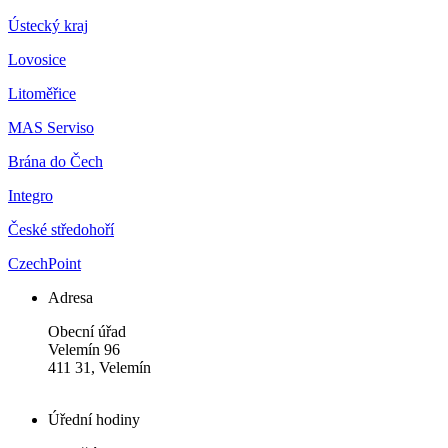
Ústecký kraj
Lovosice
Litoměřice
MAS Serviso
Brána do Čech
Integro
České středohoří
CzechPoint
Adresa
Obecní úřad
Velemín 96
411 31, Velemín
Úřední hodiny