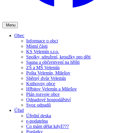
Menu
Obec
Informace o obci
Místní části
KS Velemín s.r.o.
Spolky, sdružení, kroužky pro děti
Sauna a občerstvení na hřišti
ZŠ a MŠ Velemín
Pošta Velemín, Milešov
Sběrný dvůr Velemín
Knihovny obce
Hřbitov Velemín a Milešov
Plán rozvoje obce
Odpadové hospodářství
Svoz odpadů
Úřad
Úřední deska
e-podatelna
Co mám dělat když???
Poplatky