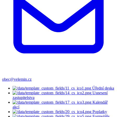
obec@velemin.cz
Úřední deska
Usnesení
zastupitelstva
Kalendář
akcí
Poplatky
Formuláře