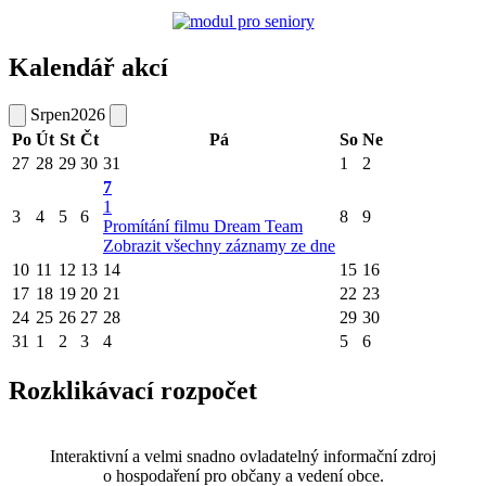
Kalendář akcí
Srpen
2026
Po
Út
St
Čt
Pá
So
Ne
27
28
29
30
31
1
2
7
1
3
4
5
6
8
9
Promítání filmu Dream Team
Zobrazit všechny záznamy ze dne
10
11
12
13
14
15
16
17
18
19
20
21
22
23
24
25
26
27
28
29
30
31
1
2
3
4
5
6
Rozklikávací rozpočet
Interaktivní a velmi snadno ovladatelný informační zdroj
o hospodaření pro občany a vedení obce.