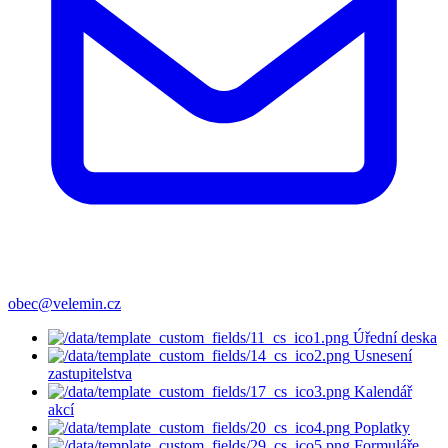
obec@velemin.cz
Úřední deska
Usnesení
zastupitelstva
Kalendář
akcí
Poplatky
Formuláře