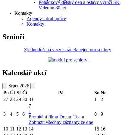
Pohádkový dětský den a oslavy výročí SK
Velemín 80 let
Kontakty
Agendy - druh práce
Kontakty
Senioři
Zjednodušená verze stránek nejen pro seniory
Kalendář akcí
Srpen
2026
Po
Út
St
Čt
Pá
So
Ne
27
28
29
30
31
1
2
7
1
3
4
5
6
8
9
Promítání filmu Dream Team
Zobrazit všechny záznamy ze dne
10
11
12
13
14
15
16