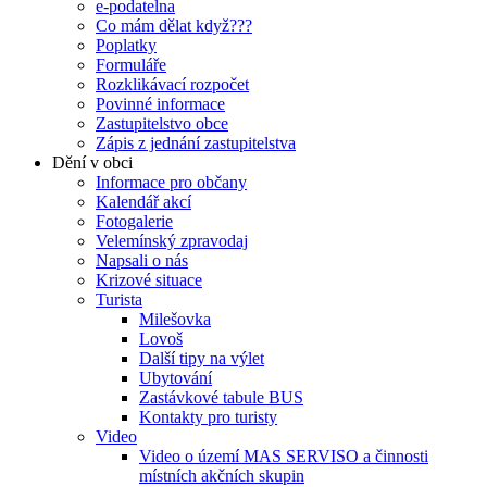
e-podatelna
Co mám dělat když???
Poplatky
Formuláře
Rozklikávací rozpočet
Povinné informace
Zastupitelstvo obce
Zápis z jednání zastupitelstva
Dění v obci
Informace pro občany
Kalendář akcí
Fotogalerie
Velemínský zpravodaj
Napsali o nás
Krizové situace
Turista
Milešovka
Lovoš
Další tipy na výlet
Ubytování
Zastávkové tabule BUS
Kontakty pro turisty
Video
Video o území MAS SERVISO a činnosti
místních akčních skupin