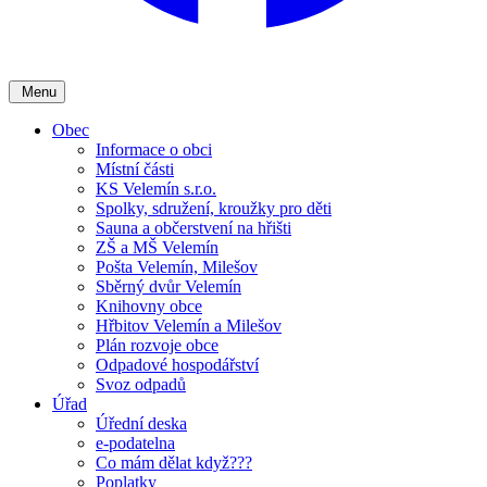
Menu
Obec
Informace o obci
Místní části
KS Velemín s.r.o.
Spolky, sdružení, kroužky pro děti
Sauna a občerstvení na hřišti
ZŠ a MŠ Velemín
Pošta Velemín, Milešov
Sběrný dvůr Velemín
Knihovny obce
Hřbitov Velemín a Milešov
Plán rozvoje obce
Odpadové hospodářství
Svoz odpadů
Úřad
Úřední deska
e-podatelna
Co mám dělat když???
Poplatky