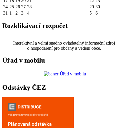
17
18
19
20
21
22
23
24
25
26
27
28
29
30
31
1
2
3
4
5
6
Rozklikávací rozpočet
Interaktivní a velmi snadno ovladatelný informační zdroj
o hospodaření pro občany a vedení obce.
Úřad v mobilu
Úřad v mobilu
Odstávky ČEZ