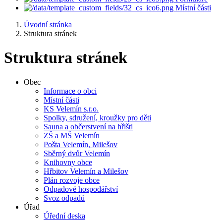
Místní části
Úvodní stránka
Struktura stránek
Struktura stránek
Obec
Informace o obci
Místní části
KS Velemín s.r.o.
Spolky, sdružení, kroužky pro děti
Sauna a občerstvení na hřišti
ZŠ a MŠ Velemín
Pošta Velemín, Milešov
Sběrný dvůr Velemín
Knihovny obce
Hřbitov Velemín a Milešov
Plán rozvoje obce
Odpadové hospodářství
Svoz odpadů
Úřad
Úřední deska