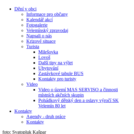
Dění v obci
Informace pro občany
Kalendář akcí
Fotogalerie
Velemínský zpravodaj
Napsali o nás
Krizové situace
Turista
Milešovka
Lovoš
Další tipy na výlet
Ubytování
Zastávkové tabule BUS
Kontakty pro turisty
Video
Video o území MAS SERVISO a činnosti
místních akčních skupin
Pohádkový dětský den a oslavy výročí SK
Velemín 80 let
Kontakty
Agendy - druh práce
Kontakty
foto: Svatopluk Kašpar