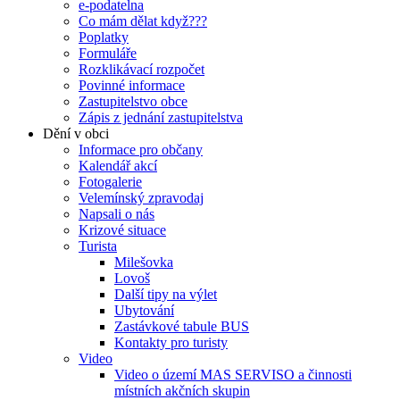
e-podatelna
Co mám dělat když???
Poplatky
Formuláře
Rozklikávací rozpočet
Povinné informace
Zastupitelstvo obce
Zápis z jednání zastupitelstva
Dění v obci
Informace pro občany
Kalendář akcí
Fotogalerie
Velemínský zpravodaj
Napsali o nás
Krizové situace
Turista
Milešovka
Lovoš
Další tipy na výlet
Ubytování
Zastávkové tabule BUS
Kontakty pro turisty
Video
Video o území MAS SERVISO a činnosti
místních akčních skupin