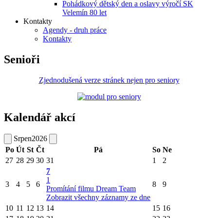
Pohádkový dětský den a oslavy výročí SK
Velemín 80 let
Kontakty
Agendy - druh práce
Kontakty
Senioři
Zjednodušená verze stránek nejen pro seniory
Kalendář akcí
Srpen
2026
Po
Út
St
Čt
Pá
So
Ne
27
28
29
30
31
1
2
7
1
3
4
5
6
8
9
Promítání filmu Dream Team
Zobrazit všechny záznamy ze dne
10
11
12
13
14
15
16