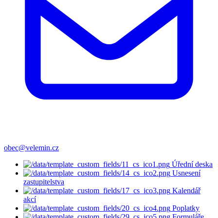
obec@velemin.cz
Úřední deska
Usnesení
zastupitelstva
Kalendář
akcí
Poplatky
Formuláře