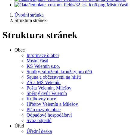
Místní části
Úvodní stránka
Struktura stránek
Struktura stránek
Obec
Informace o obci
Místní části
KS Velemín s.r.o.
Spolky, sdružení, kroužky pro děti
Sauna a občerstvení na hřišti
ZŠ a MŠ Velemín
Pošta Velemín, Milešov
Sběrný dvůr Velemín
Knihovny obce
Hřbitov Velemín a Milešov
Plán rozvoje obce
Odpadové hospodářství
Svoz odpadů
Úřad
Úřední deska