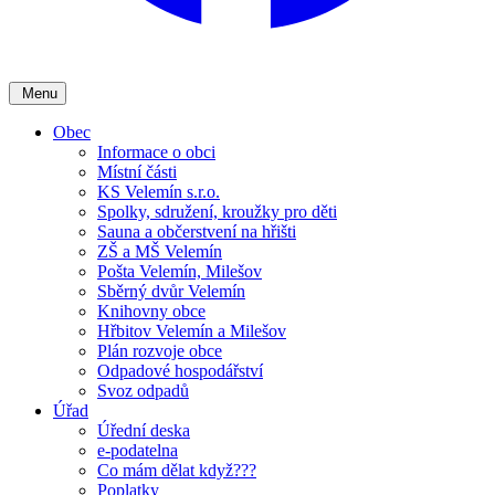
Menu
Obec
Informace o obci
Místní části
KS Velemín s.r.o.
Spolky, sdružení, kroužky pro děti
Sauna a občerstvení na hřišti
ZŠ a MŠ Velemín
Pošta Velemín, Milešov
Sběrný dvůr Velemín
Knihovny obce
Hřbitov Velemín a Milešov
Plán rozvoje obce
Odpadové hospodářství
Svoz odpadů
Úřad
Úřední deska
e-podatelna
Co mám dělat když???
Poplatky