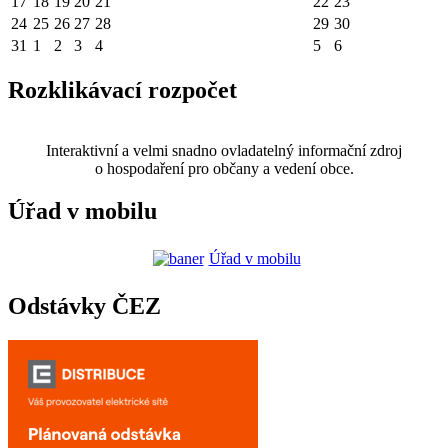
17
18
19
20
21
22
23
24
25
26
27
28
29
30
31
1
2
3
4
5
6
Rozklikávací rozpočet
Interaktivní a velmi snadno ovladatelný informační zdroj
o hospodaření pro občany a vedení obce.
Úřad v mobilu
Úřad v mobilu
Odstávky ČEZ