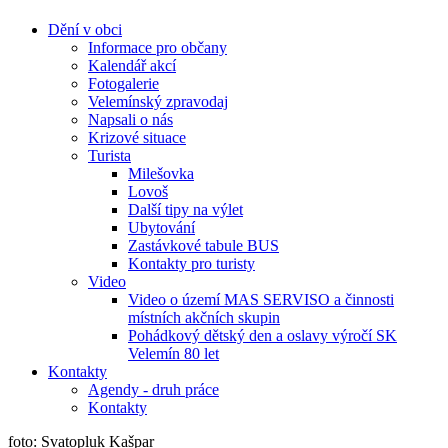
Dění v obci
Informace pro občany
Kalendář akcí
Fotogalerie
Velemínský zpravodaj
Napsali o nás
Krizové situace
Turista
Milešovka
Lovoš
Další tipy na výlet
Ubytování
Zastávkové tabule BUS
Kontakty pro turisty
Video
Video o území MAS SERVISO a činnosti
místních akčních skupin
Pohádkový dětský den a oslavy výročí SK
Velemín 80 let
Kontakty
Agendy - druh práce
Kontakty
foto: Svatopluk Kašpar